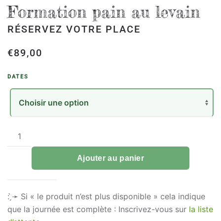
Formation pain au levain
RÉSERVEZ VOTRE PLACE
€
89,00
DATES
quantité
de
Formation
Ajouter au panier
pain
au
: ̗̀➛
Si « le produit n’est plus disponible » cela indique
levain
que la journée est complète : Inscrivez-vous sur
la liste