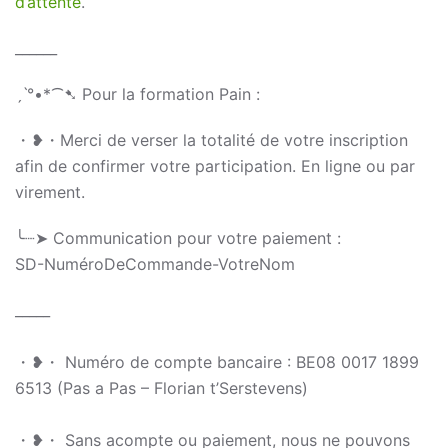
d’attente
.
______
ˏˋ°•*⁀➷ Pour la formation Pain :
・❥・Merci de verser la totalité de votre inscription
afin de confirmer votre participation. En ligne ou par
virement.
╰┈➤ Communication pour votre paiement :
SD-NuméroDeCommande-VotreNom
_____
・❥・ Numéro de compte bancaire : BE08 0017 1899
6513 (Pas a Pas – Florian t’Serstevens)
・❥・ Sans acompte ou paiement, nous ne pouvons