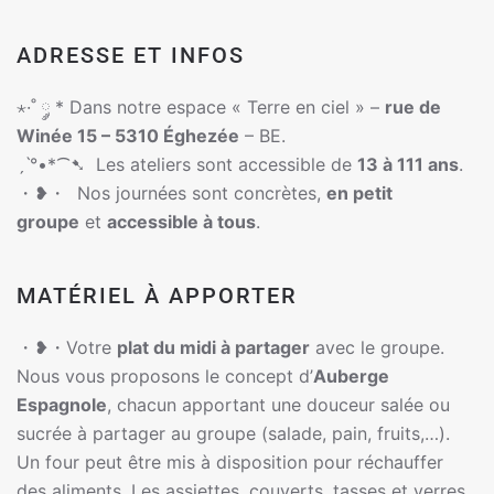
ADRESSE ET INFOS
⋆·˚ ༘ * Dans notre espace « Terre en ciel » –
rue de
Winée 15 – 5310 Éghezée
– BE.
ˏˋ°•*⁀➷ Les ateliers sont accessible de
13 à 111 ans
.
・❥・ Nos journées sont concrètes,
en petit
groupe
et
accessible à tous
.
MATÉRIEL À APPORTER
・❥・Votre
plat du midi à partager
avec le groupe.
Nous vous proposons le concept d’
Auberge
Espagnole
, chacun apportant une douceur salée ou
sucrée à partager au groupe (salade, pain, fruits,…).
Un four peut être mis à disposition pour réchauffer
des aliments. Les assiettes, couverts, tasses et verres