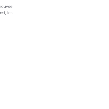
prouvée
insi, les