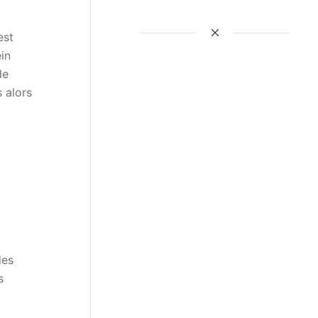
est
in
de
 alors
des
s