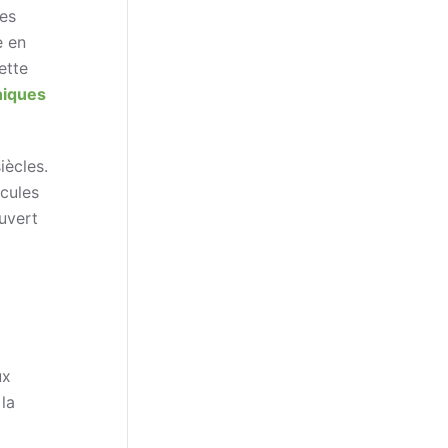
des
e en
ette
hiques
iècles.
écules
ouvert
ux
la