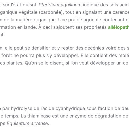
 sur l’état du sol.
Pteridium aquilinum
indique des sols aci
ganique végétale (carbonée), tout en signalant une carenc
n de la matière organique. Une prairie agricole contenant c
rmation en lande. À ceci s’ajoutent ses propriétés
allélopat
l.
en, elle peut se densifier et y rester des décénies voire des s
a forêt ne pourra plus s’y développer. Elle contient des mol
es plantes. Qu’on se le disent, si l’on veut développer un c
e par hydrolyse de l’acide cyanhydrique sous l’action de de
e temps. La thiaminase est une enzyme de dégradation de 
mps
Equisetum arvense
.