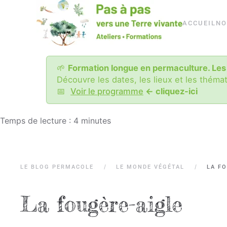
Passer
ACCUEIL
NO
au
contenu
principal
🌱
Formation longue en permaculture. Les
Découvre les dates, les lieux et les théma
📅
Voir le programme
<- cliquez-ici
Temps de lecture :
4
minutes
LE BLOG PERMACOLE
LE MONDE VÉGÉTAL
LA F
La fougère-aigle