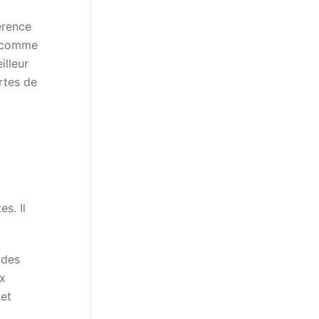
érence
s comme
illeur
ortes de
s. Il
 des
ux
 et