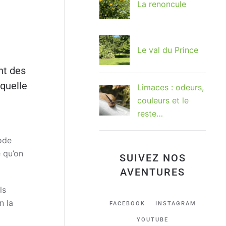
La renoncule
Le val du Prince
nt des
 quelle
Limaces : odeurs,
couleurs et le
reste…
iode
e qu’on
SUIVEZ NOS
AVENTURES
ls
n la
FACEBOOK
INSTAGRAM
YOUTUBE