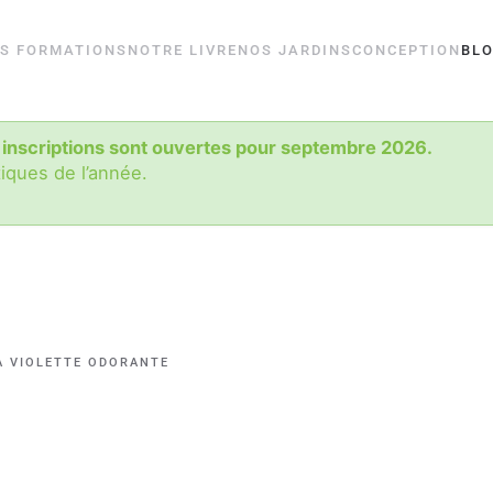
S FORMATIONS
NOTRE LIVRE
NOS JARDINS
CONCEPTION
BL
 inscriptions sont ouvertes pour septembre 2026.
tiques de l’année.
A VIOLETTE ODORANTE