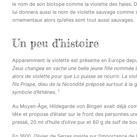
le nom de son biotope comme la violette des haies. D
lui donnera aussi le nom de violette sauvage comme si
ornementaux alors qu’elles sont tout aussi sauvages.
Un peu d’histoire
Apparemment la violette est présente en Europe depu
Zeus changea en vache une belle jeune fille nommée L
alors de violette pour que Lo puisse se nourrir. La viol
fils Priape, dieu de la fécondité préposé surtout à la 
1
symbole d’Athènes
.
Au Moyen-Âge, Hildegarde von Bingen avait déjà compr
tête et propose d’étaler sur le front des personnes 
pressé, 20 ml d’huile d’olive pur et 60 g de suif de b
En 1600, Olivier de Serres insiste sur l’importance de