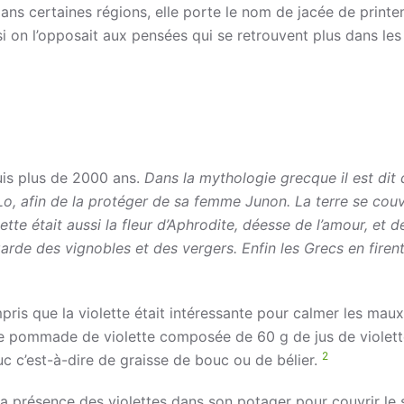
ans certaines régions, elle porte le nom de jacée de print
 on l’opposait aux pensées qui se retrouvent plus dans les 
is plus de 2000 ans.
Dans la mythologie grecque il est dit
o, afin de la protéger de sa femme Junon. La terre se couv
ette était aussi la fleur d’Aphrodite, déesse de l’amour, et d
garde des vignobles et des vergers. Enfin les Grecs en firent
is que la violette était intéressante pour calmer les mau
une pommade de violette composée de 60 g de jus de violet
2
ouc c’est-à-dire de graisse de bouc ou de bélier.
 la présence des violettes dans son potager pour couvrir le 