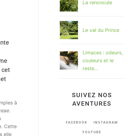
La renoncule
Le val du Prince
ante
Limaces : odeurs,
mme
couleurs et le
reste…
 cet
jet
SUIVEZ NOS
imples à
AVENTURES
ceae
.
n
FACEBOOK
INSTAGRAM
e. Cette
YOUTUBE
 elle