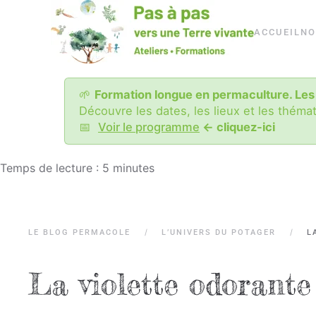
Passer
ACCUEIL
NO
au
contenu
principal
🌱
Formation longue en permaculture. Les
Découvre les dates, les lieux et les théma
📅
Voir le programme
<- cliquez-ici
Temps de lecture :
5
minutes
LE BLOG PERMACOLE
L’UNIVERS DU POTAGER
L
La violette odorante