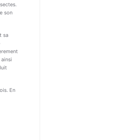
nsectes.
de son
t sa
e
ièrement
 ainsi
duit
ois. En