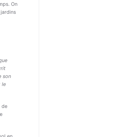
emps. On
jardins
 que
rit
e son
 le
x de
te
sol en