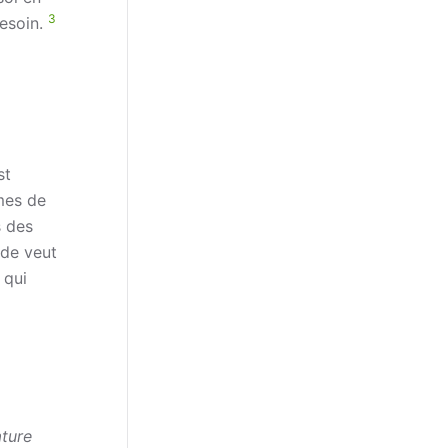
3
besoin.
st
mmes de
s des
nde veut
 qui
ature