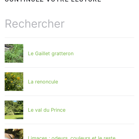
Le Gaillet gratteron
La renoncule
Le val du Prince
Limaces : odeurs, couleurs et le reste…