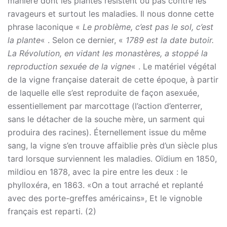
manière dont les plantes résistent ou pas contre les
ravageurs et surtout les maladies. Il nous donne cette
phrase laconique «
Le problème, c’est pas le sol, c’est
la plante
« . Selon ce dernier, «
1789 est la date butoir.
La Révolution, en vidant les monastères, a stoppé la
reproduction sexuée de la vigne
« . Le matériel végétal
de la vigne française daterait de cette époque, à partir
de laquelle elle s’est reproduite de façon asexuée,
essentiellement par marcottage (l’action d’enterrer,
sans le détacher de la souche mère, un sarment qui
produira des racines). Éternellement issue du même
sang, la vigne s’en trouve affaiblie près d’un siècle plus
tard lorsque surviennent les maladies. Oïdium en 1850,
mildiou en 1878, avec la pire entre les deux : le
phylloxéra, en 1863. «On a tout arraché et replanté
avec des porte-greffes américains», Et le vignoble
français est reparti. (2)