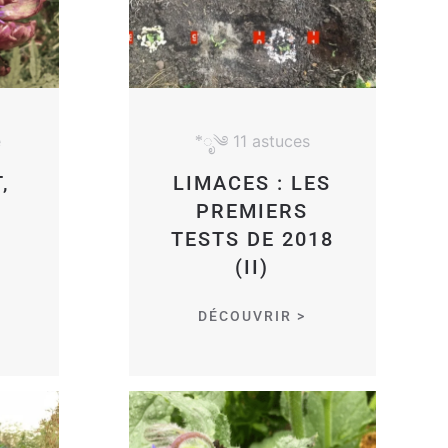
e
*ೃ༄ 11 astuces
,
LIMACES : LES
PREMIERS
TESTS DE 2018
(II)
DÉCOUVRIR >