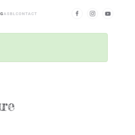
OG
ASBL
CONTACT
ure