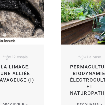
*ೃ༄ 12 essais
*ೃ༄ La base
LA LIMACE,
PERMACULTU
UNE ALLIÉE
BIODYNAMIE
AVAGEUSE (I)
ÉLECTROCUL
ET
NATUROPATH
DÉCOUVRIR >
DÉCOUVRIR >