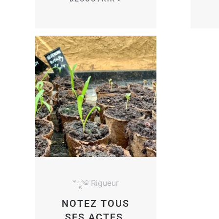
*ೃ༄ Rigueur
NOTEZ TOUS
SES ACTES,