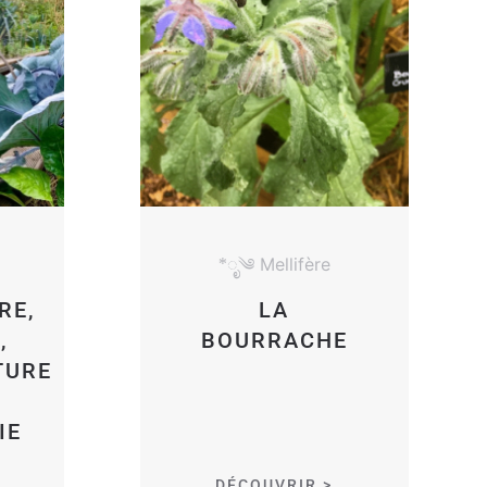
*ೃ༄ Mellifère
RE,
LA
,
BOURRACHE
TURE
IE
DÉCOUVRIR >