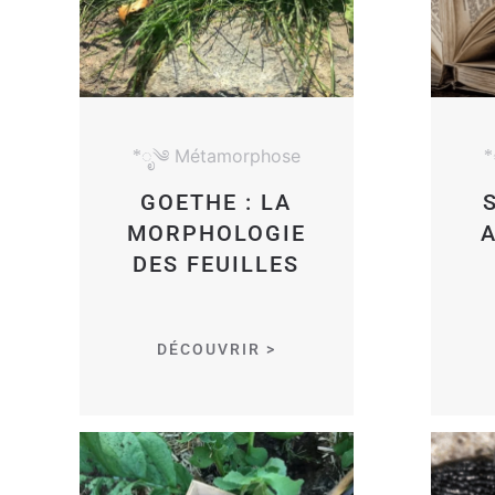
*ೃ༄ Métamorphose
*
GOETHE : LA
MORPHOLOGIE
A
DES FEUILLES
DÉCOUVRIR >