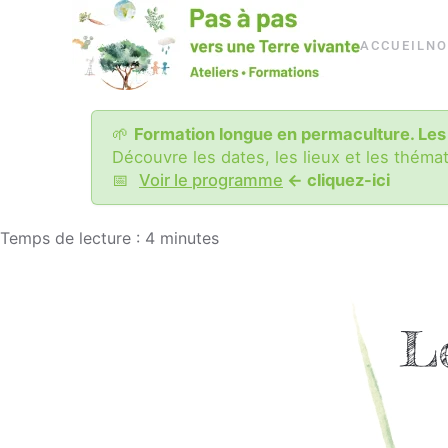
Passer
ACCUEIL
NO
au
contenu
principal
🌱
Formation longue en permaculture. Les
Découvre les dates, les lieux et les théma
📅
Voir le programme
<- cliquez-ici
Temps de lecture :
4
minutes
Le