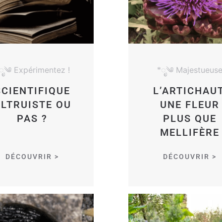
ೃ༄ Expérimentez !
*ೃ༄ Majestueus
SCIENTIFIQUE
L’ARTICHAUT
LTRUISTE OU
UNE FLEUR
PAS ?
PLUS QUE
MELLIFÈRE
DÉCOUVRIR >
DÉCOUVRIR >