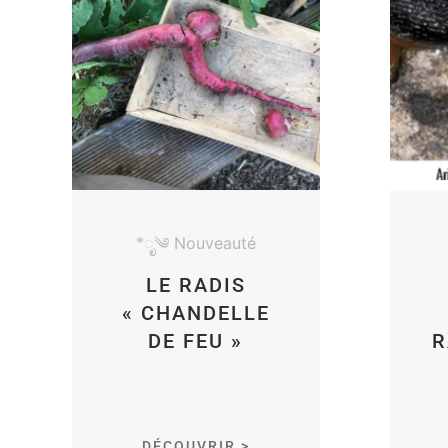
*ೃ༄ Nouveauté
LE RADIS
« CHANDELLE
DE FEU »
R
DÉCOUVRIR >